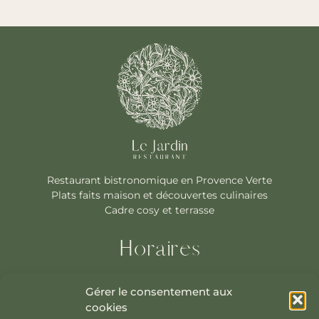
Restaurant bistronomique en Provence Verte
Plats faits maison et découvertes culinaires
Cadre cosy et terrasse
Horaires
jeudi 12:00–14:00, 19:30–22:00
Gérer le consentement aux
vendredi 12:00–14:00, 19:30–22:00
cookies
samedi 12:00–14:00, 19:30–22:00